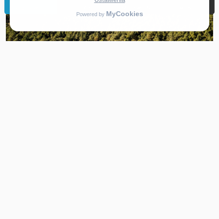
REZERWUJ
DOJAZD
ZADZWOŃ
MENU
Apartamenty
Zapoznaj się z naszą ofertą
REZERWUJ